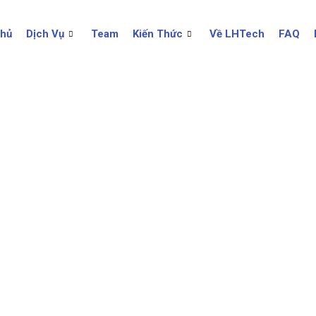
Chủ
Dịch Vụ
Team
Kiến Thức
Về LHTech
FAQ