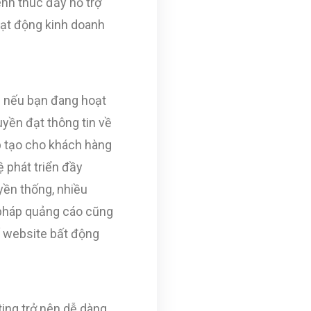
ênh thúc đẩy hỗ trợ
oạt động kinh doanh
g nếu bạn đang hoạt
yền đạt thông tin về
p tạo cho khách hàng
 phát triển đầy
uyền thống, nhiều
 pháp quảng cáo cũng
ế website bất động
ting trở nên dễ dàng