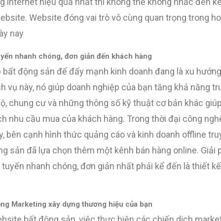
g internet hiệu quả nhất thì không thể không nhắc đến k
ebsite. Website đóng vai trò vô cùng quan trọng trong h
ày nay
uyến nhanh chóng, đơn giản đến khách hàng
b bất động sản để đẩy mạnh kinh doanh đang là xu hướn
h vụ này, nó giúp doanh nghiệp của bạn tăng khả năng tru
hộ, chung cư và những thông số kỹ thuật cơ bản khác giú
hích nhu cầu mua của khách hàng. Trong thời đại công nghệ
y, bên cạnh hình thức quảng cáo và kinh doanh offline tr
ng sản đã lựa chọn thêm một kênh bán hàng online. Giải
 tuyến nhanh chóng, đơn giản nhất phải kể đến là thiết k
ộng Marketing xây dựng thương hiệu của bạn
bsite bất động sản, việc thực hiện các chiến dịch marke