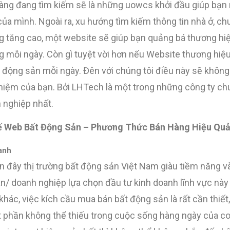
àng đang tìm kiếm sẽ là những uowcs khởi đầu giúp bạ
của mình. Ngoài ra, xu hướng tìm kiếm thông tin nhà ở, ch
g tăng cao, một website sẽ giúp bạn quảng bá thương hi
g mỗi ngày. Còn gì tuyệt vời hơn nếu Website thương hi
 động sản mỗi ngày. Đên với chúng tôi điều này sẽ không
hiệm của bạn. Bởi LHTech là một trong những công ty ch
 nghiệp nhất.
Kế Web Bất Động Sản – Phương Thức Bán Hàng Hiệu Quả
anh
đây thị trường bất động sản Việt Nam giàu tiềm năng và 
n/ doanh nghiệp lựa chọn đầu tư kinh doanh lĩnh vực này
 khác, việc kích cầu mua bán bất động sản là rất cần thiết,
t phần không thể thiếu trong cuộc sống hàng ngày của co